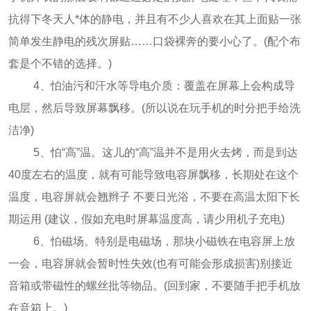
抗得下冬天人*体的静电，并且有不少人喜欢在其上面贴一张
简单发生静电的残次屏贴……口袋裸奔的要小心了。(配个布
套是个不错的选择。)
4、怕油污和汗水等导电介质：覆盖在屏幕上会构成导
电层，然后导致屏幕飘移。(所以说在玩手机的时分把手给洗
洁净)
5、怕“高”温。这儿的“高”温并不是用火去烤，而是到达
40度左右的温度，就有可能导致电容屏飘移，长期处在这个
温度，电容屏就会翘辫子 不要日光浴，不要在高温太阳下长
期运用 (建议，假如充电时屏幕温度高，请少用机子充电)
6、怕磁场。特别是电磁场，那块小磁铁在电容屏上放
一会，电容屏就会暂时性失效(也有可能会形成损害)别接近
音箱或带磁性的螺丝批等物品。(回到家，不要随手把手机放
在音箱上。)